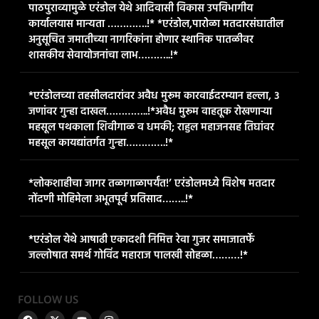
पाठपुराव्यामुळे एरंडोल येथे आदिवासी विकास उपविभागीय
कार्यालयास मान्यता ………….!* *एरंडोल,पारोळा मतदारसंघातील
अनुसूचित जमातीच्या नागरिकांना होणार स्थानिक पातळीवर
शासकीय सेवायोजनांचा लाभ………..!*
*एरंडोलच्या तहसीलदारांवर अवैध मुरूम कारवाईदरम्यान हल्ला, ३
जणांवर गुन्हा दाखल…………..!*​अवैध मुरूम वाहतूक रोखणाऱ्या
महसूल पथकाला शिवीगाळ व धमकी; राहुल महाजनसह तिघांवर
महसूल कायद्यांतर्गत गुन्हा………….!*
*लोकशाहीचा जागर तळागाळापर्यंत!’ एरंडोलमध्ये विशेष मतदार
नोंदणी मोहिमेला अभूतपूर्व प्रतिसाद……..!*
*एरंडोल येथे आषाढी एकादशी निमित्त रेवा गुजर समाजातर्फे
जल्लोषात समर्थ गोविंद महाराज पालखी सोहळा………!*
FOLLOW US