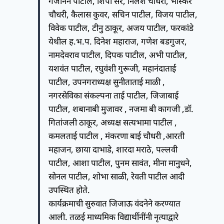
गजानन पाटील, शिंपी सर, निलेश चौधरी, भास्कर
चौधरी, कैलास कुवर, सचिन पाटील, विजय पाटील,
विवेक पाटील, टीनु ठाकूर, अजय पाटील, फरकांडे
येथील ह.भ.प. दिनेश महाराज, गणेश बडगुजर,
नामदेवराव पाटील, दिपक पाटील, अभी पाटील,
यशवंत पाटील, रघुवंशी गुरूजी, महानंदाताई
पाटील, उपनगराध्यक्ष सुनीताताई माळी ,
नगरसेविका संकल्पना ताई पाटील, जिजाबाई
पाटील, शबानाबी मुजावर , नजमा बी कागजी ,डॉ.
गितांजली ठाकूर, अध्यक्ष सत्यभामा पाटील ,
कमलताई पाटील , मंकरणा बाई चौधरी ,आरती
महाजन, छाया दाभाडे, शारदा मराठे, पल्लवी
पाटील, आशा पाटील, पुनम सावंत, मीना मानुधने,
सोनल पाटील, शोभा साळी, रेवती पाटील आदी
उपस्थित होते.
कार्यक्रमाची सुरुवात जिजाऊ वंदनेने करण्यात
आली. तळई माध्यमिक विद्यार्थीनींनी नृत्याद्वारे