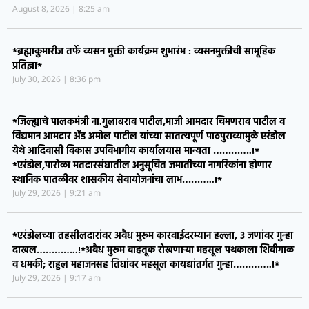
August 8, 2026
8:25 am
*ब्रह्माकुमारीज तर्फे व्यसन मुक्ती कार्यक्रम शुभारंभ : व्यसनमुक्तीची सामूहिक
प्रतिज्ञा*
July 30, 2026
8:36 pm
*जिल्ह्याचे पालकमंत्री ना.गुलाबराव पाटील,माजी आमदार चिमणराव पाटील व
विद्यमान आमदार ॲड अमोल पाटील यांच्या सातत्यपूर्ण पाठपुराव्यामुळे एरंडोल
येथे आदिवासी विकास उपविभागीय कार्यालयास मान्यता ………….!*
*एरंडोल,पारोळा मतदारसंघातील अनुसूचित जमातीच्या नागरिकांना होणार
स्थानिक पातळीवर शासकीय सेवायोजनांचा लाभ………..!*
July 29, 2026
9:21 am
*एरंडोलच्या तहसीलदारांवर अवैध मुरूम कारवाईदरम्यान हल्ला, ३ जणांवर गुन्हा
दाखल…………..!*​अवैध मुरूम वाहतूक रोखणाऱ्या महसूल पथकाला शिवीगाळ
व धमकी; राहुल महाजनसह तिघांवर महसूल कायद्यांतर्गत गुन्हा………….!*
July 29, 2026
9:17 am