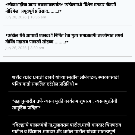
*लोकशाहीचा जागर तळागाळापर्यंत!’ एरंडोलमध्ये विशेष मतदार नोंदणी
मोहिमेला अभूतपूर्व प्रतिसाद……..!*
July 28, 2026
10:36 am
*एरंडोल येथे आषाढी एकादशी निमित्त रेवा गुजर समाजातर्फे जल्लोषात समर्थ
गोविंद महाराज पालखी सोहळा………!*
July 26, 2026
8:30 pm
शहीद राजेंद्र धनाजी ठाकरे यांच्या स्मृतींना अभिवादन; स्मारकासाठी
पवित्र माती संकलित एरंडोल प्रतिनिधी =
*ब्रह्माकुमारीज तर्फे व्यसन मुक्ती कार्यक्रम शुभारंभ : व्यसनमुक्तीची
सामूहिक प्रतिज्ञा*
*जिल्ह्याचे पालकमंत्री ना.गुलाबराव पाटील,माजी आमदार चिमणराव
पाटील व विद्यमान आमदार ॲड अमोल पाटील यांच्या सातत्यपूर्ण