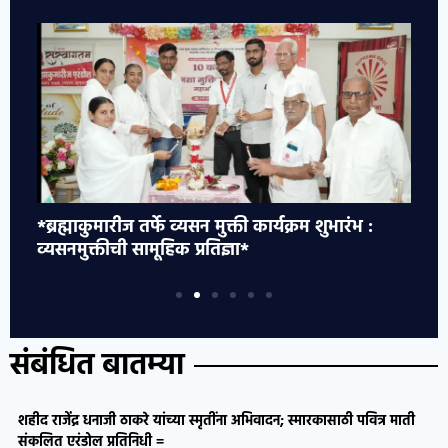
*ब्रह्माकुमारीज तर्फे व्यसन मुक्ती कार्यक्रम शुभारंभ :
*ज
व्यसनमुक्तीची सामूहिक प्रतिज्ञा*
आ
अम
ये
…
अन
संबंधित बातम्या
प
शहीद राजेंद्र धनाजी ठाकरे यांच्या स्मृतींना अभिवादन; स्मारकासाठी पवित्र माती
संकलित एरंडोल प्रतिनिधी =