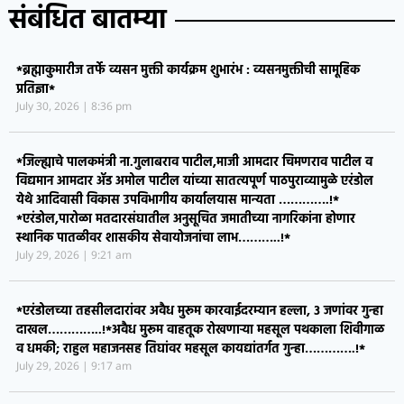
संबंधित बातम्या
*ब्रह्माकुमारीज तर्फे व्यसन मुक्ती कार्यक्रम शुभारंभ : व्यसनमुक्तीची सामूहिक
प्रतिज्ञा*
July 30, 2026
8:36 pm
*जिल्ह्याचे पालकमंत्री ना.गुलाबराव पाटील,माजी आमदार चिमणराव पाटील व
विद्यमान आमदार ॲड अमोल पाटील यांच्या सातत्यपूर्ण पाठपुराव्यामुळे एरंडोल
येथे आदिवासी विकास उपविभागीय कार्यालयास मान्यता ………….!*
*एरंडोल,पारोळा मतदारसंघातील अनुसूचित जमातीच्या नागरिकांना होणार
स्थानिक पातळीवर शासकीय सेवायोजनांचा लाभ………..!*
July 29, 2026
9:21 am
*एरंडोलच्या तहसीलदारांवर अवैध मुरूम कारवाईदरम्यान हल्ला, ३ जणांवर गुन्हा
दाखल…………..!*​अवैध मुरूम वाहतूक रोखणाऱ्या महसूल पथकाला शिवीगाळ
व धमकी; राहुल महाजनसह तिघांवर महसूल कायद्यांतर्गत गुन्हा………….!*
July 29, 2026
9:17 am