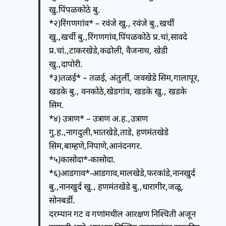
खु.पिंपळकोठे बु.
*२)रिंगणगांव* – रवंजे खु., रवंजे बु.,खर्ची
खु.,खर्ची बु.,रिंगणगांव,पिंपळकोठे प्र.चां,सावदे
प्र.चां.,टाकरखेडे,कढोली, वैजनाथ, खेडी
खु.,दापोरी.
*३)तळई* – तळई, अंतुर्ली, जवखेडे सिम,गालापूर,
खडके बु., वनकोठे,खेडगांव, खडके खु., खडके
सिम.
*४) उत्राण* – उत्राण अ.ह.,उत्राण
गु.ह.,नागदुली,भातखेडे,ताडे, हणमंतखेडे
सिम,बाम्हणे,निपाणे,आनंदनगर.
*५)कासोदा*-कासोदा.
*६)आडगाव*-आडगाव,मालखेडे,फरकांडे,नानखुर्द
बु.,नानखुर्द खु., हणमंतखेडे बु.,धारागीर,जळू,
सोनबर्डी.
दरम्यान गट व गणांमधील आरक्षण निश्चिती अजून