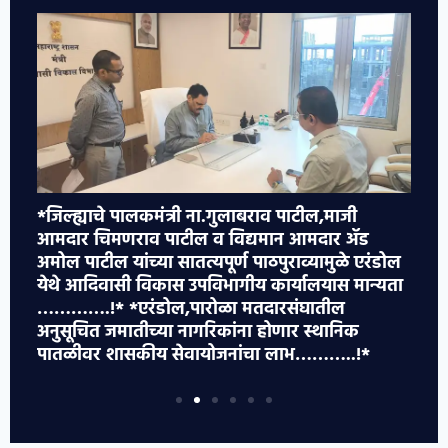
*जिल्ह्याचे पालकमंत्री ना.गुलाबराव पाटील,माजी
*ए
आमदार चिमणराव पाटील व विद्यमान आमदार ॲड
हल
अमोल पाटील यांच्या सातत्यपूर्ण पाठपुराव्यामुळे एरंडोल
वा
येथे आदिवासी विकास उपविभागीय कार्यालयास मान्यता
धम
………….!* *एरंडोल,पारोळा मतदारसंघातील
ग
अनुसूचित जमातीच्या नागरिकांना होणार स्थानिक
पातळीवर शासकीय सेवायोजनांचा लाभ………..!*