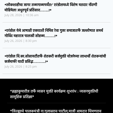
*लोकशाहीचा जागर तळागाळापर्यंत!’ एरंडोलमध्ये विशेष मतदार नोंदणी
मोहिमेला अभूतपूर्व प्रतिसाद……..!*
July 28, 2026
10:36 am
*एरंडोल येथे आषाढी एकादशी निमित्त रेवा गुजर समाजातर्फे जल्लोषात समर्थ
गोविंद महाराज पालखी सोहळा………!*
July 26, 2026
8:30 pm
*एरंडोल वि.का.सोसायटीतर्फे शेतकरी कर्जमुक्ती योजनेच्या लाभार्थी शेतकऱ्यांची
कर्जमाफी यादी प्रसिद्ध………..!*
July 26, 2026
8:25 pm
*ब्रह्माकुमारीज तर्फे व्यसन मुक्ती कार्यक्रम शुभारंभ : व्यसनमुक्तीची
सामूहिक प्रतिज्ञा*
*जिल्ह्याचे पालकमंत्री ना.गुलाबराव पाटील,माजी आमदार चिमणराव