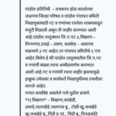
एरंडोल प्रतिनिधी – लवकरच होऊ घातलेल्या
जळगाव जिल्हा परिषद व एरंडोल पंचायत समिती
निवडणुकांसाठी गट व गणांच्या रचनेला शासनाकडून
मंजुरी मिळाली असून ती जाहीर करण्यात आली
आहे.एरंडोल तालुक्यात जि.प.गट ३,विखरण –
रिंगणगांव,तळई – उत्राण, कासोदा – आडगाव
याप्रमाणे ३ गट आहेत.तर पंचायत समितीचे ६ गण
आहेत.विशेष हे की एरंडोल तालुक्यातील जि.प.गट
व गणांची संख्या रचना आधीप्रमाणेच करण्यात
आली आहे.गट व गणांची रचना जाहीर झाल्यामुळे
इच्छुक उमेदवार व कार्यकर्ते निवडणुकीच्या तयारीला
लागले आहेत.
गणात समाविष्ट असलेले गावे पुढील प्रमाणे.
*१) विखरण* – विखरण,वरखेडी,
उमरदे,पातरखेडे,भालगांव बु., टोळी खु.जवखेडे
खु.जवखेडे बु.,पिंप्री प्र.चां., पिंप्री बु.,पिपळकोठे