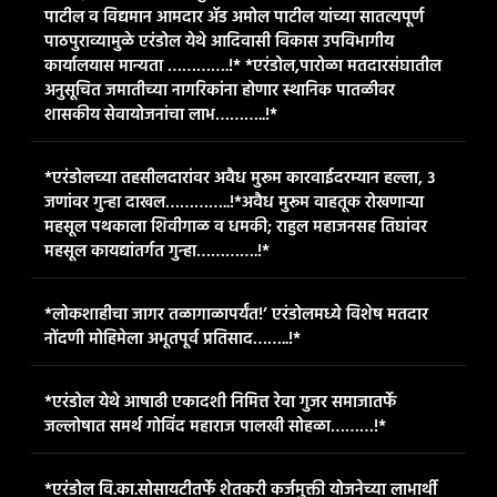
पाटील व विद्यमान आमदार ॲड अमोल पाटील यांच्या सातत्यपूर्ण
पाठपुराव्यामुळे एरंडोल येथे आदिवासी विकास उपविभागीय
कार्यालयास मान्यता ………….!* *एरंडोल,पारोळा मतदारसंघातील
अनुसूचित जमातीच्या नागरिकांना होणार स्थानिक पातळीवर
शासकीय सेवायोजनांचा लाभ………..!*
*एरंडोलच्या तहसीलदारांवर अवैध मुरूम कारवाईदरम्यान हल्ला, ३
जणांवर गुन्हा दाखल…………..!*​अवैध मुरूम वाहतूक रोखणाऱ्या
महसूल पथकाला शिवीगाळ व धमकी; राहुल महाजनसह तिघांवर
महसूल कायद्यांतर्गत गुन्हा………….!*
*लोकशाहीचा जागर तळागाळापर्यंत!’ एरंडोलमध्ये विशेष मतदार
नोंदणी मोहिमेला अभूतपूर्व प्रतिसाद……..!*
*एरंडोल येथे आषाढी एकादशी निमित्त रेवा गुजर समाजातर्फे
जल्लोषात समर्थ गोविंद महाराज पालखी सोहळा………!*
*एरंडोल वि.का.सोसायटीतर्फे शेतकरी कर्जमुक्ती योजनेच्या लाभार्थी