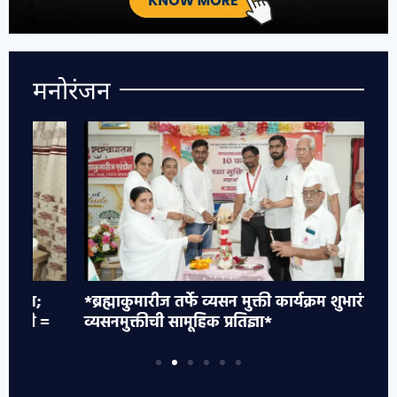
मनोरंजन
*ब्रह्माकुमारीज तर्फे व्यसन मुक्ती कार्यक्रम शुभारंभ :
*ज
व्यसनमुक्तीची सामूहिक प्रतिज्ञा*
आ
अम
ये
…