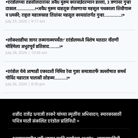
*एरंडोलच्या तहसीलदारांवर अवैध मुरूम कारवाईदरम्यान हल्ला, ३ जणांवर गुन्हा
दाखल…………..!*​अवैध मुरूम वाहतूक रोखणाऱ्या महसूल पथकाला शिवीगाळ
व धमकी; राहुल महाजनसह तिघांवर महसूल कायद्यांतर्गत गुन्हा………….!*
July 29, 2026
9:17 am
*लोकशाहीचा जागर तळागाळापर्यंत!’ एरंडोलमध्ये विशेष मतदार नोंदणी
मोहिमेला अभूतपूर्व प्रतिसाद……..!*
July 28, 2026
10:36 am
*एरंडोल येथे आषाढी एकादशी निमित्त रेवा गुजर समाजातर्फे जल्लोषात समर्थ
गोविंद महाराज पालखी सोहळा………!*
July 26, 2026
8:30 pm
शहीद राजेंद्र धनाजी ठाकरे यांच्या स्मृतींना अभिवादन; स्मारकासाठी
पवित्र माती संकलित एरंडोल प्रतिनिधी =