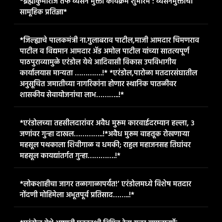
*ब्रह्माकुमारीज तर्फे व्यसन मुक्ती कार्यक्रम शुभारंभ : व्यसनमुक्तीची
सामूहिक प्रतिज्ञा*
*जिल्ह्याचे पालकमंत्री ना.गुलाबराव पाटील,माजी आमदार चिमणराव
पाटील व विद्यमान आमदार ॲड अमोल पाटील यांच्या सातत्यपूर्ण
पाठपुराव्यामुळे एरंडोल येथे आदिवासी विकास उपविभागीय
कार्यालयास मान्यता ………….!* *एरंडोल,पारोळा मतदारसंघातील
अनुसूचित जमातीच्या नागरिकांना होणार स्थानिक पातळीवर
शासकीय सेवायोजनांचा लाभ………..!*
*एरंडोलच्या तहसीलदारांवर अवैध मुरूम कारवाईदरम्यान हल्ला, ३
जणांवर गुन्हा दाखल…………..!*​अवैध मुरूम वाहतूक रोखणाऱ्या
महसूल पथकाला शिवीगाळ व धमकी; राहुल महाजनसह तिघांवर
महसूल कायद्यांतर्गत गुन्हा………….!*
*लोकशाहीचा जागर तळागाळापर्यंत!’ एरंडोलमध्ये विशेष मतदार
नोंदणी मोहिमेला अभूतपूर्व प्रतिसाद……..!*