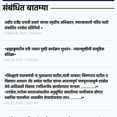
अन
संबंधित बातम्या
प
शहीद राजेंद्र धनाजी ठाकरे यांच्या स्मृतींना अभिवादन; स्मारकासाठी पवित्र माती
संकलित एरंडोल प्रतिनिधी =
August 8, 2026
8:25 am
*ब्रह्माकुमारीज तर्फे व्यसन मुक्ती कार्यक्रम शुभारंभ : व्यसनमुक्तीची सामूहिक
प्रतिज्ञा*
July 30, 2026
8:36 pm
*जिल्ह्याचे पालकमंत्री ना.गुलाबराव पाटील,माजी आमदार चिमणराव पाटील व
विद्यमान आमदार ॲड अमोल पाटील यांच्या सातत्यपूर्ण पाठपुराव्यामुळे एरंडोल
येथे आदिवासी विकास उपविभागीय कार्यालयास मान्यता ………….!*
*एरंडोल,पारोळा मतदारसंघातील अनुसूचित जमातीच्या नागरिकांना होणार
स्थानिक पातळीवर शासकीय सेवायोजनांचा लाभ………..!*
July 29, 2026
9:21 am