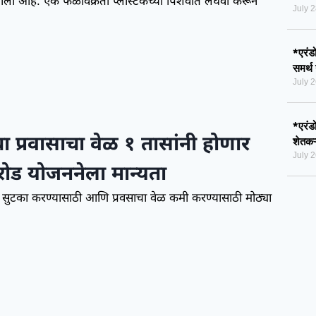
 आहे. एक फळविक्रेता प्लॅस्टिकच्या पिशवीत लघवी करून
July 
*एरंड
समर्थ
July 
*एरंडो
चा प्रवासाचा वेळ १ तासांनी होणार
शेतकऱ
July 
रोड योजननेला मान्यता
सुटका करण्यासाठी आणि प्रवसाचा वेळ कमी करण्यासाठी मोठ्या