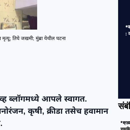
*ब
: 
ृत्यू; तिघे जखमी; मुंब्रा येथील घटना
ाइव्ह ब्लॉगमध्ये आपले स्वागत.
संब
नोरंजन, कृषी, क्रीडा तसेच हवामान
.
*ब्रह्
सामूहि