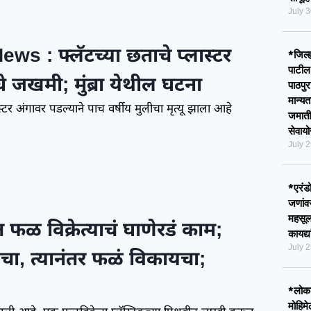
July 
ws : फ्लॅटच्या छताचे प्लास्टर
*जिल्
पाटील
घे जखमी; मुंब्रा येथील घटना
पाठपुर
मान्य
्टर अंगावर पडल्याने पाच वर्षीय मुलीचा मृत्यू झाला आहे
जमाती
सेवा
July 
*एरंड
जणांव
महसूल
 फळ विक्रेत्याचं घाणेरडं काम;
कायद्
July 
ा, त्यानंतर फळं विकायचा;
*लोकश
मोहिम