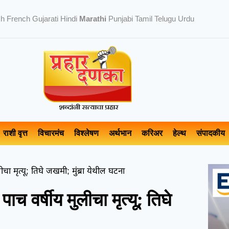
sh
French
Gujarati
Hindi
Marathi
Punjabi
Tamil
Telugu
Urdu
राशी वृत्त
विचारमंच
विश्लेषण
अर्थभान
करिअर
हेल्थ
संपादकीय
चा मृत्यू; तिघे जखमी; मुंब्रा येथील घटना
ाच वर्षीय मुलीचा मृत्यू; तिघे