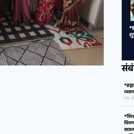
*ब्रह्माकुमारीज तर्फे व्यसन मुक्ती कार्यक्रम
*ज
शुभारंभ : व्यसनमुक्तीची सामूहिक प्रतिज्ञा*
प
वि
सा
आ
म
मत
ना
स
संब
*ब्रह्