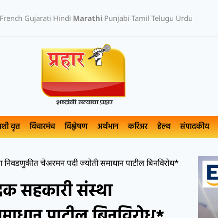
French
Gujarati
Hindi
Marathi
Punjabi
Tamil
Telugu
Urdu
ाशी वृत्त
विचारमंच
विश्लेषण
अर्थभान
करिअर
हेल्थ
संपादकीय
्था निवडणुकीत चेअरमन पदी ज्योती समाधान पाटील बिनविरोध*
ादक सहकारी संस्था
समाधान पाटील बिनविरोध*