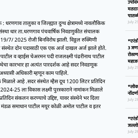
व्यसनम
July 
: धरणगाव तालुका व जिल्ह्यात दुग्ध क्षेत्रामध्ये नावलौकिक
री संस्था धार ता.धरणगाव पंचवार्षिक निवडणुकीत संचालक
*जिल्
चिमणर
19/7/ 2025 रोजी बिनविरोध झाली. विठ्ठल रुक्मिणी
सातत्
र संस्थेत दोन पदासाठी एक एक अर्ज दाखल अर्ज झाले होते.
उपवि
न पाटील व व्हाईस चेअरमन पदी राजलक्ष्मी पंढरीनाथ पाटील
मतदार
ंस्थेचा कारभार हा अत्यंत पारदर्शक आहे सदर निवडणूक
पातळ
July 
ूक अध्यासी अधिकारी म्हणून काम पाहिले.
मिळाले आहे .सदर संस्थेत म्हैस दूध 1200 लिटर प्रतिदिन
2024-25 ला विकास लक्ष्मी पुरस्काराने नामांकन मिळाले
*एरंड
३ जण
प्रतिदिन संकलन करण्याचे उद्दिष्ट, यावर संस्थेने भर दिला
रोखण
क मंडळ समाधान पाटील मयूर कोळी अमोल पाटील व इतर
महाजन
July 
*लोकश