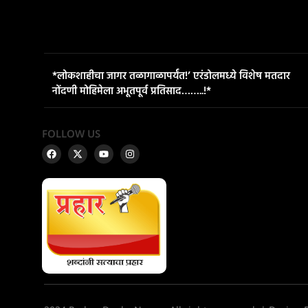
*लोकशाहीचा जागर तळागाळापर्यंत!’ एरंडोलमध्ये विशेष मतदार
नोंदणी मोहिमेला अभूतपूर्व प्रतिसाद……..!*
FOLLOW US