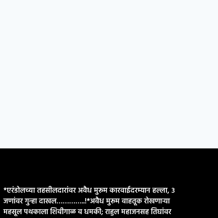
*एरंडोलच्या तहसीलदारांवर अवैध मुरूम कारवाईदरम्यान हल्ला, ३
जणांवर गुन्हा दाखल…………..!*​अवैध मुरूम वाहतूक रोखणाऱ्या
महसूल पथकाला शिवीगाळ व धमकी; राहुल महाजनसह तिघांवर