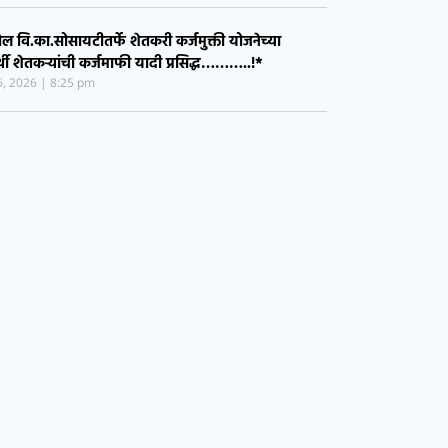
ी मोहिमेला अभूतपूर्व प्रतिसाद……..!*
28, 2026
10:36 am
ोल येथे आषाढी एकादशी निमित्त रेवा गुजर समाजातर्फे
ोषात समर्थ गोविंद महाराज पालखी सोहळा………!*
26, 2026
8:30 pm
ोल वि.का.सोसायटीतर्फे शेतकरी कर्जमुक्ती योजनेच्या
्थी शेतकऱ्यांची कर्जमाफी यादी प्रसिद्ध………..!*
26, 2026
8:25 pm