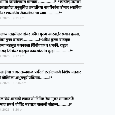
ुक्तीची सामूहिक प्रतिज्ञा*
30, 2026
8:36 pm
ह्याचे पालकमंत्री ना.गुलाबराव पाटील,माजी आमदार
ाव पाटील व विद्यमान आमदार ॲड अमोल पाटील यांच्या
यपूर्ण पाठपुराव्यामुळे एरंडोल येथे आदिवासी विकास
भागीय कार्यालयास मान्यता ………….!* *एरंडोल,पारोळा
संघातील अनुसूचित जमातीच्या नागरिकांना होणार स्थानिक
ीवर शासकीय सेवायोजनांचा लाभ………..!*
29, 2026
9:21 am
ोलच्या तहसीलदारांवर अवैध मुरूम कारवाईदरम्यान हल्ला,
ांवर गुन्हा दाखल…………..!*​अवैध मुरूम वाहतूक
ाऱ्या महसूल पथकाला शिवीगाळ व धमकी; राहुल
सह तिघांवर महसूल कायद्यांतर्गत गुन्हा………….!*
29, 2026
9:17 am
ाहीचा जागर तळागाळापर्यंत!’ एरंडोलमध्ये विशेष मतदार