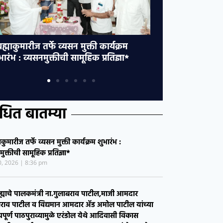
िल्ह्याचे पालकमंत्री ना.गुलाबराव
*एरंडोलच्या तहसी
ाटील,माजी आमदार चिमणराव पाटील व
कारवाईदरम्यान हल्
द्यमान आमदार ॲड अमोल पाटील यांच्या
दाखल…………..!*​
तत्यपूर्ण पाठपुराव्यामुळे एरंडोल येथे
रोखणाऱ्या महसू
दिवासी विकास उपविभागीय कार्यालयास
धमकी; राहुल महा
ान्यता ………….!* *एरंडोल,पारोळा
कायद्यांतर्गत गु
दारसंघातील अनुसूचित जमातीच्या
गरिकांना होणार स्थानिक पातळीवर शासकीय
ेवायोजनांचा लाभ………..!*
ंधित बातम्या
माकुमारीज तर्फे व्यसन मुक्ती कार्यक्रम शुभारंभ :