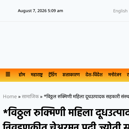
August 7, 2026 5:09 am
English
होम
महाराष्ट्र
ट्रेंडिंग
सत्ताकारण
देश-विदेश
मनोरंजन
र
Home
»
सामाजिक
»
*विठ्ठल रुक्मिणी महिला दूधउत्पादक सहकारी संस
*विठ्ठल रुक्मिणी महिला दूधउत्प
निवडणुकीत चेअरमन पदी ज्योती 