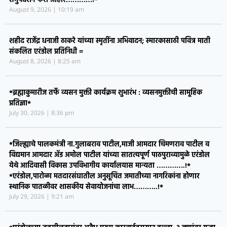
समुपदेशन फेरी जाहीर…………!*
August 9, 2026
10:19 am
शहीद राजेंद्र धनाजी ठाकरे यांच्या स्मृतींना अभिवादन; स्मारकासाठी पवित्र माती
संकलित एरंडोल प्रतिनिधी =
August 8, 2026
8:25 am
*ब्रह्माकुमारीज तर्फे व्यसन मुक्ती कार्यक्रम शुभारंभ : व्यसनमुक्तीची सामूहिक
प्रतिज्ञा*
July 30, 2026
8:36 pm
*जिल्ह्याचे पालकमंत्री ना.गुलाबराव पाटील,माजी आमदार चिमणराव पाटील व
विद्यमान आमदार ॲड अमोल पाटील यांच्या सातत्यपूर्ण पाठपुराव्यामुळे एरंडोल
येथे आदिवासी विकास उपविभागीय कार्यालयास मान्यता ………….!*
*एरंडोल,पारोळा मतदारसंघातील अनुसूचित जमातीच्या नागरिकांना होणार
स्थानिक पातळीवर शासकीय सेवायोजनांचा लाभ………..!*
July 29, 2026
9:21 am