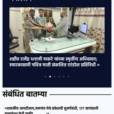
ी,
शहीद राजेंद्र धनाजी ठाकरे यांच्या स्मृतींना अभिवादन;
*ब
स्मारकासाठी पवित्र माती संकलित एरंडोल प्रतिनिधी =
व्
संबंधित बातम्या
*शासकीय आयटीआय,जळगांव येथे प्रवेशाची सुवर्णसंधी, १७७ जागांसाठी