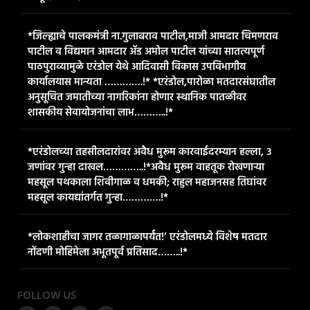
*जिल्ह्याचे पालकमंत्री ना.गुलाबराव पाटील,माजी आमदार चिमणराव
पाटील व विद्यमान आमदार ॲड अमोल पाटील यांच्या सातत्यपूर्ण
पाठपुराव्यामुळे एरंडोल येथे आदिवासी विकास उपविभागीय
कार्यालयास मान्यता ………….!* *एरंडोल,पारोळा मतदारसंघातील
अनुसूचित जमातीच्या नागरिकांना होणार स्थानिक पातळीवर
शासकीय सेवायोजनांचा लाभ………..!*
*एरंडोलच्या तहसीलदारांवर अवैध मुरूम कारवाईदरम्यान हल्ला, ३
जणांवर गुन्हा दाखल…………..!*​अवैध मुरूम वाहतूक रोखणाऱ्या
महसूल पथकाला शिवीगाळ व धमकी; राहुल महाजनसह तिघांवर
महसूल कायद्यांतर्गत गुन्हा………….!*
*लोकशाहीचा जागर तळागाळापर्यंत!’ एरंडोलमध्ये विशेष मतदार
नोंदणी मोहिमेला अभूतपूर्व प्रतिसाद……..!*
FOLLOW US