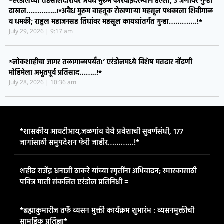
*एरंडोलच्या तहसीलदारांवर अवैध मुरूम कारवाईदरम्यान हल्ला, ३ जणांवर गुन्हा
दाखल…………..!*​अवैध मुरूम वाहतूक रोखणाऱ्या महसूल पथकाला शिवीगाळ
व धमकी; राहुल महाजनसह तिघांवर महसूल कायद्यांतर्गत गुन्हा………….!*
July 29, 2026
9:17 am
*लोकशाहीचा जागर तळागाळापर्यंत!’ एरंडोलमध्ये विशेष मतदार नोंदणी
मोहिमेला अभूतपूर्व प्रतिसाद……..!*
July 28, 2026
10:36 am
*शासकीय आयटीआय,जळगांव येथे प्रवेशाची सुवर्णसंधी, १७७
जागांसाठी समुपदेशन फेरी जाहीर…………!*
शहीद राजेंद्र धनाजी ठाकरे यांच्या स्मृतींना अभिवादन; स्मारकासाठी
पवित्र माती संकलित एरंडोल प्रतिनिधी =
*ब्रह्माकुमारीज तर्फे व्यसन मुक्ती कार्यक्रम शुभारंभ : व्यसनमुक्तीची
सामूहिक प्रतिज्ञा*