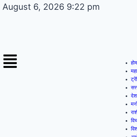
August 6, 2026 9:22 pm
हो
महा
ट्रे
सत्
देश
मन
राशी
वि
विश