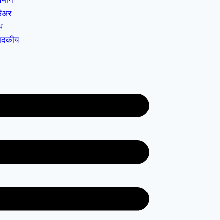
्थभान
िअर
्थ
पादकीय