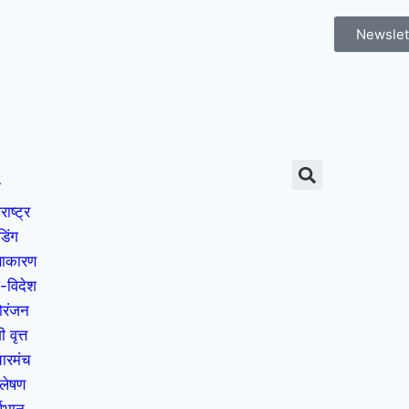
Newslet
म
राष्ट्र
ंडिंग
ताकारण
-विदेश
ोरंजन
 वृत्त
चारमंच
्लेषण