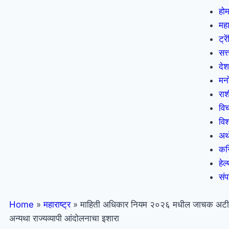
हो
महा
ट्रे
सत्
देश
मन
राशी
वि
विश
अर
कर
हेल
सं
Home
»
महाराष्ट्र
»
माहिती अधिकार नियम २०२६ मधील जाचक अटी ता
अन्यथा राज्यव्यापी आंदोलनाचा इशारा