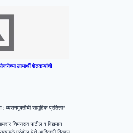
जनेच्या लाभार्थी शेतकऱ्यांची
ंभ : व्यसनमुक्तीची सामूहिक प्रतिज्ञा*
 आमदार चिमणराव पाटील व विद्यमान
राव्यामुळे एरंडोल येथे आदिवासी विकास