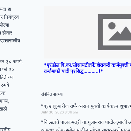
यदा हा
वर नियंत्रण
लेल्या
ण होणार
व प्रशासकीय
ून ३० रुपये,
*एरंडोल वि.का.सोसायटीतर्फे शेतकरी कर्जमुक्ती यो
ील फी २०
कर्जमाफी यादी प्रसिद्ध………..!*
ितीच्या
रुपये
ल्क
संबंधित बातम्या
ान्य,
*ब्रह्माकुमारीज तर्फे व्यसन मुक्ती कार्यक्रम शुभार
साठी
July 30, 2026
8:36 pm
*जिल्ह्याचे पालकमंत्री ना.गुलाबराव पाटील,माजी
भारतीय
आमदार ॲड अमोल पाटील यांच्या सातत्यपूर्ण पाठपु