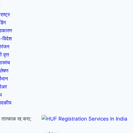
म
राष्ट्र
ंडिंग
ताकारण
-विदेश
ोरंजन
 वृत्त
चारमंच
्लेषण
्थभान
िअर
्थ
पादकीय
त्काळ रद्द करा;