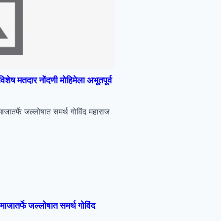
िशेष मतदार नोंदणी मोहिमेला अभूतपूर्व
ाजातर्फे जल्लोषात समर्थ गोविंद