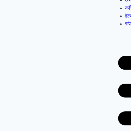
अर
कर
हेल
सं