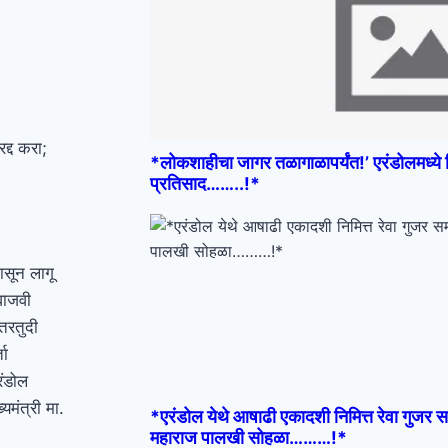
्द करा;
*लोकशाहीचा जागर तळागाळापर्यंत!’ एरंडोलमध्ये व
प्रतिसाद……..!*
ासून लागू
वाजवी
तरतुदी
ता
रंडोल
यमंत्री मा.
*एरंडोल येथे आषाढी एकादशी निमित्त रेवा गुजर सम
महाराज पालखी सोहळा………!*