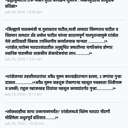
*ब्रह्माकुमारीज तर्फे व्यसन मुक्ती कार्यक्रम शुभारंभ : व्यसनमुक्तीची सामूहिक
प्रतिज्ञा*
July 30, 2026
8:36 pm
*जिल्ह्याचे पालकमंत्री ना.गुलाबराव पाटील,माजी आमदार चिमणराव पाटील व
विद्यमान आमदार ॲड अमोल पाटील यांच्या सातत्यपूर्ण पाठपुराव्यामुळे एरंडोल
येथे आदिवासी विकास उपविभागीय कार्यालयास मान्यता ………….!*
*एरंडोल,पारोळा मतदारसंघातील अनुसूचित जमातीच्या नागरिकांना होणार
स्थानिक पातळीवर शासकीय सेवायोजनांचा लाभ………..!*
July 29, 2026
9:21 am
*एरंडोलच्या तहसीलदारांवर अवैध मुरूम कारवाईदरम्यान हल्ला, ३ जणांवर गुन्हा
दाखल…………..!*​अवैध मुरूम वाहतूक रोखणाऱ्या महसूल पथकाला शिवीगाळ
व धमकी; राहुल महाजनसह तिघांवर महसूल कायद्यांतर्गत गुन्हा………….!*
July 29, 2026
9:17 am
*लोकशाहीचा जागर तळागाळापर्यंत!’ एरंडोलमध्ये विशेष मतदार नोंदणी
मोहिमेला अभूतपूर्व प्रतिसाद……..!*
July 28, 2026
10:36 am