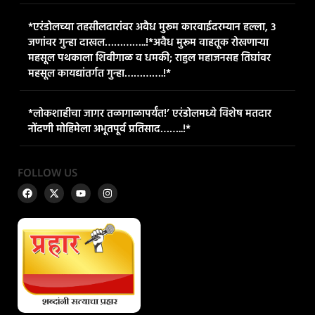
*एरंडोलच्या तहसीलदारांवर अवैध मुरूम कारवाईदरम्यान हल्ला, ३
जणांवर गुन्हा दाखल…………..!*​अवैध मुरूम वाहतूक रोखणाऱ्या
महसूल पथकाला शिवीगाळ व धमकी; राहुल महाजनसह तिघांवर
महसूल कायद्यांतर्गत गुन्हा………….!*
*लोकशाहीचा जागर तळागाळापर्यंत!’ एरंडोलमध्ये विशेष मतदार
नोंदणी मोहिमेला अभूतपूर्व प्रतिसाद……..!*
FOLLOW US