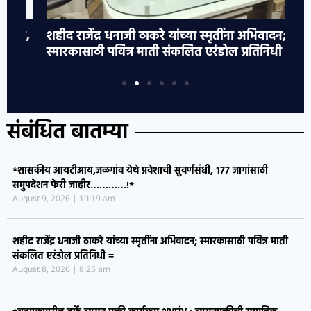
ी,
शहीद राजेंद्र धनाजी ठाकरे यांच्या स्मृतींना अभिवादन;
*ब
स्मारकासाठी पवित्र माती संकलित एरंडोल प्रतिनिधी =
व्
संबंधित बातम्या
*शासकीय आयटीआय,जळगांव येथे प्रवेशाची सुवर्णसंधी, १७७ जागांसाठी
समुपदेशन फेरी जाहीर…………!*
August 9, 2026
10:19 am
शहीद राजेंद्र धनाजी ठाकरे यांच्या स्मृतींना अभिवादन; स्मारकासाठी पवित्र माती
संकलित एरंडोल प्रतिनिधी =
August 8, 2026
8:25 am