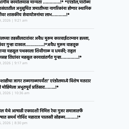
ुक्तीची सामूहिक प्रतिज्ञा*
30, 2026
8:36 pm
ह्याचे पालकमंत्री ना.गुलाबराव पाटील,माजी आमदार
ाव पाटील व विद्यमान आमदार ॲड अमोल पाटील यांच्या
यपूर्ण पाठपुराव्यामुळे एरंडोल येथे आदिवासी विकास
भागीय कार्यालयास मान्यता ………….!* *एरंडोल,पारोळा
संघातील अनुसूचित जमातीच्या नागरिकांना होणार स्थानिक
ीवर शासकीय सेवायोजनांचा लाभ………..!*
29, 2026
9:21 am
ोलच्या तहसीलदारांवर अवैध मुरूम कारवाईदरम्यान हल्ला,
ांवर गुन्हा दाखल…………..!*​अवैध मुरूम वाहतूक
ाऱ्या महसूल पथकाला शिवीगाळ व धमकी; राहुल
सह तिघांवर महसूल कायद्यांतर्गत गुन्हा………….!*
29, 2026
9:17 am
ाहीचा जागर तळागाळापर्यंत!’ एरंडोलमध्ये विशेष मतदार