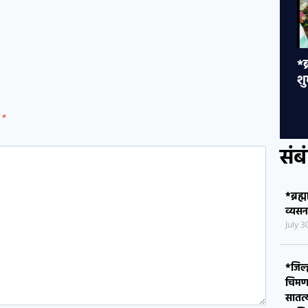
*ब्रह्माकुमारीज तर्फे व्यसन मुक्ती कार्यक्रम
*ज
शुभारंभ : व्यसनमुक्तीची सामूहिक प्रतिज्ञा*
प
वि
सा
d
*
आ
म
मत
ना
स
संब
*ब्रह्