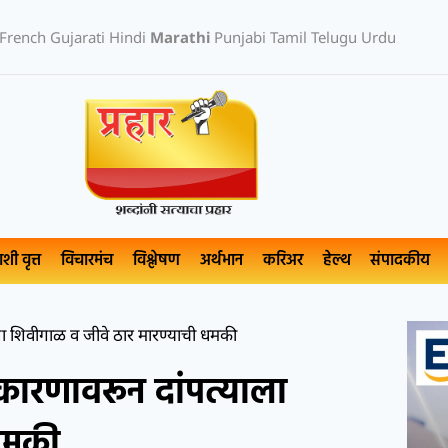
French
Gujarati
Hindi
Marathi
Punjabi
Tamil
Telugu
Urdu
ाशी वृत्त
विचारमंच
विश्लेषण
अर्थभान
करिअर
हेल्थ
संपादकीय
ला शिवीगाळ व जीवे ठार मारण्याची धमकी
कारणावरून दांपत्याला
धमकी