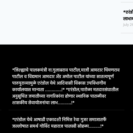
नोंदण
July 
*एरंड
जल्ल
July 
*एरंड
लाभार
July 
*जिल्ह्याचे पालकमंत्री ना.गुलाबराव पाटील,माजी आमदार चिमणराव
पाटील व विद्यमान आमदार ॲड अमोल पाटील यांच्या सातत्यपूर्ण
पाठपुराव्यामुळे एरंडोल येथे आदिवासी विकास उपविभागीय