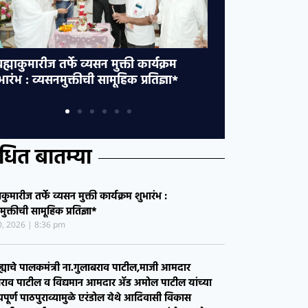
िल्ह्याचे पालकमंत्री ना.गुलाबराव
*एरंडोलच्या तहसी
ाटील,माजी आमदार चिमणराव पाटील व
कारवाईदरम्यान हल्
द्यमान आमदार ॲड अमोल पाटील यांच्या
दाखल…………..!*​
तत्यपूर्ण पाठपुराव्यामुळे एरंडोल येथे
रोखणाऱ्या महसू
दिवासी विकास उपविभागीय कार्यालयास
धमकी; राहुल महा
ान्यता ………….!* *एरंडोल,पारोळा
कायद्यांतर्गत गु
दारसंघातील अनुसूचित जमातीच्या
गरिकांना होणार स्थानिक पातळीवर शासकीय
ेवायोजनांचा लाभ………..!*
ंधित बातम्या
माकुमारीज तर्फे व्यसन मुक्ती कार्यक्रम शुभारंभ :