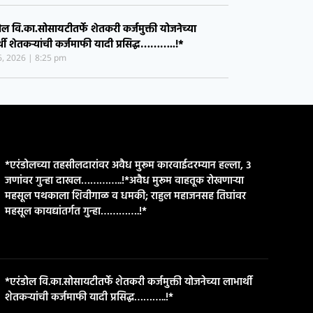
ी मोहिमेला अभूतपूर्व प्रतिसाद……..!*
28, 2026
10:36 am
ोल येथे आषाढी एकादशी निमित्त रेवा गुजर समाजातर्फे
ोषात समर्थ गोविंद महाराज पालखी सोहळा………!*
26, 2026
8:30 pm
ोल वि.का.सोसायटीतर्फे शेतकरी कर्जमुक्ती योजनेच्या
्थी शेतकऱ्यांची कर्जमाफी यादी प्रसिद्ध………..!*
26, 2026
8:25 pm
*एरंडोलच्या तहसीलदारांवर अवैध मुरूम कारवाईदरम्यान हल्ला, ३
जणांवर गुन्हा दाखल…………..!*​अवैध मुरूम वाहतूक रोखणाऱ्या
महसूल पथकाला शिवीगाळ व धमकी; राहुल महाजनसह तिघांवर