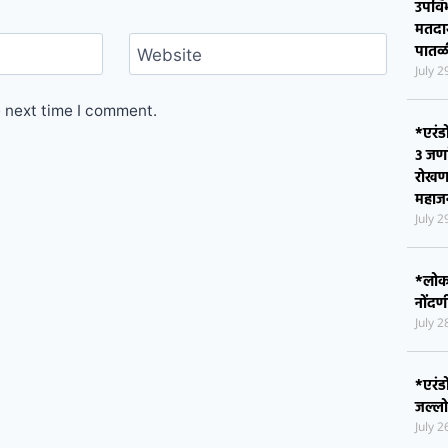
व्यसनम
July 
Website
*जिल्
e next time I comment.
चिमणर
सातत्
उपवि
मतदार
पातळ
July 
*एरंड
३ जण
रोखण
महाजन
July 
*लोकश