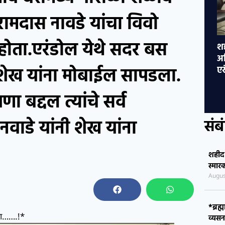
 रामदास नावडे यांचा विवो
होता.एरंडोल येथे सदर बस
शहीद राजेंद्र धनाजी ठाकरे यांच्या स्मृतींना
*ब
अभिवादन; स्मारकासाठी पवित्र माती संकलित
शु
शेख यांना मोबाईल सापडला.
एरंडोल प्रतिनिधी =
 बद्दल त्यांचे सर्व
संब
 नवाडे यांनी शेख यांना
शहीद र
स्मार
Augus
*ब्रह्
व्यसनम
णा…….!*
July 