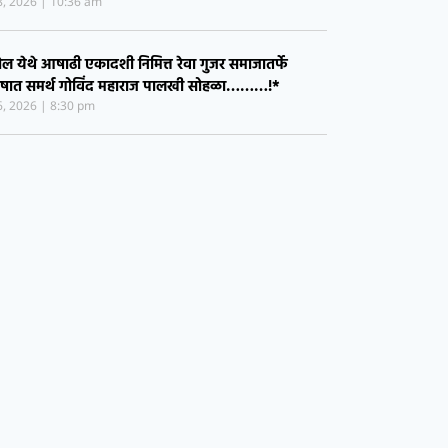
ोल येथे आषाढी एकादशी निमित्त रेवा गुजर समाजातर्फे
ोषात समर्थ गोविंद महाराज पालखी सोहळा………!*
26, 2026
8:30 pm