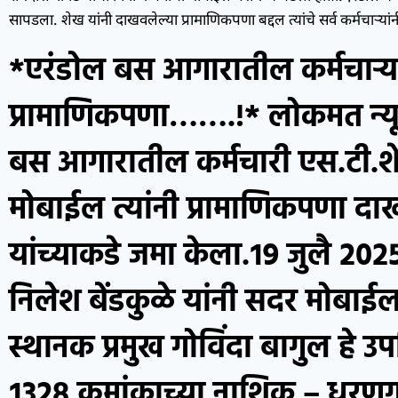
सापडला. शेख यांनी दाखवलेल्या प्रामाणिकपणा बद्दल त्यांचे सर्व कर्मचाऱ्यां
*एरंडोल बस आगारातील कर्मचाऱ्
प्रामाणिकपणा…….!* लोकमत न्यूज
बस आगारातील कर्मचारी एस.टी.शे
मोबाईल त्यांनी प्रामाणिकपणा दाख
यांच्याकडे जमा केला.१९ जुलै २०
निलेश बेंडकुळे यांनी सदर मोबाईल 
स्थानक प्रमुख गोविंदा बागुल हे उ
१३२८ क्रमांकाच्या नाशिक – धरणग