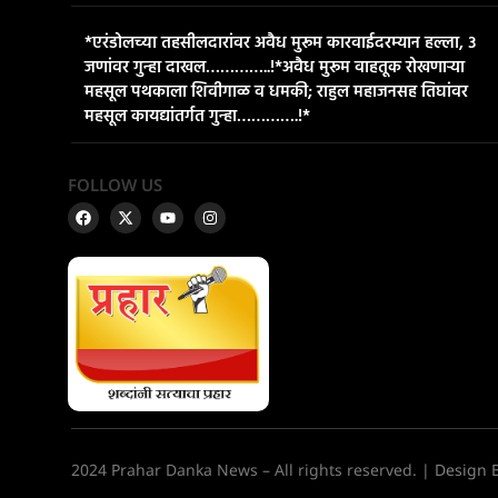
*एरंडोलच्या तहसीलदारांवर अवैध मुरूम कारवाईदरम्यान हल्ला, ३
जणांवर गुन्हा दाखल…………..!*​अवैध मुरूम वाहतूक रोखणाऱ्या
महसूल पथकाला शिवीगाळ व धमकी; राहुल महाजनसह तिघांवर
महसूल कायद्यांतर्गत गुन्हा………….!*
FOLLOW US
2024 Prahar Danka News – All rights reserved. |
Design 