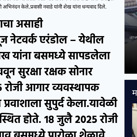
नी अभिनंदन केले.प्रवासी नवाडे यांनी शेख यांना धन्यवाद दिले.
याचा असाही
 नेटवर्क एरंडोल – येथील
ख यांना बसमध्ये सापडलेला
वून सुरक्षा रक्षक सोनार
२५ रोजी आगार व्यवस्थापक
म
प्रवाशाला सुपुर्द केला.यावेळी
पस्थित होते. १८ जुलै २०२५ रोजी
ाव बसमध्ये पारोळा शेळावे