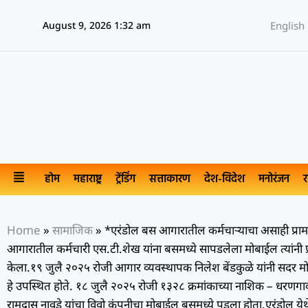
August 9, 2026 1:32 am
English
होम
महाराष्ट्र
ट्रेंडिंग
सत्ताकारण
देश-विदेश
मनोरंजन
र
Home
»
सामाजिक
»
*एरंडोल बस आगारातील कर्मचाऱ्याचा असाही प्र
आगारातील कर्मचारी एस.टी.शेख यांना बसमध्ये सापडलेला मोबाईल त्यांनी प्
केला.१९ जुलै २०२५ रोजी आगार व्यवस्थापक निलेश बेंडकुळे यांनी सदर मोबा
हे उपस्थित होते. १८ जुलै २०२५ रोजी १३२८ क्रमांकाच्या नाशिक – धरणगाव 
रामदास नावडे यांचा विवो कंपनीचा मोबाईल बसमध्ये पडला होता.एरंडोल 