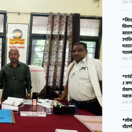
*जिल्
चिमणर
सातत्
उपवि
मतदार
पातळ
July 
*एरंड
३ जण
रोखण
महाजन
July 
*लोकश
नोंदण
July 