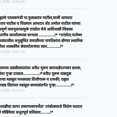
ह्याचे पालकमंत्री ना.गुलाबराव पाटील,माजी आमदार
ाव पाटील व विद्यमान आमदार ॲड अमोल पाटील यांच्या
यपूर्ण पाठपुराव्यामुळे एरंडोल येथे आदिवासी विकास
भागीय कार्यालयास मान्यता ………….!* *एरंडोल,पारोळा
संघातील अनुसूचित जमातीच्या नागरिकांना होणार स्थानिक
ीवर शासकीय सेवायोजनांचा लाभ………..!*
29, 2026
9:21 am
ोलच्या तहसीलदारांवर अवैध मुरूम कारवाईदरम्यान हल्ला,
ांवर गुन्हा दाखल…………..!*​अवैध मुरूम वाहतूक
ाऱ्या महसूल पथकाला शिवीगाळ व धमकी; राहुल
सह तिघांवर महसूल कायद्यांतर्गत गुन्हा………….!*
29, 2026
9:17 am
ाहीचा जागर तळागाळापर्यंत!’ एरंडोलमध्ये विशेष मतदार
ी मोहिमेला अभूतपूर्व प्रतिसाद……..!*
28, 2026
10:36 am