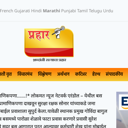
French
Gujarati
Hindi
Marathi
Punjabi
Tamil
Telugu
Urdu
ाशी वृत्त
विचारमंच
विश्लेषण
अर्थभान
करिअर
हेल्थ
संपादकीय
ामाणिकपणा…….!* लोकमत न्यूज नेटवर्क एरंडोल – येथील बस
रामाणिकपणा दाखवून सुरक्षा रक्षक सोनार यांच्याकडे जमा
ईल प्रवाशाला सुपुर्द केला.यावेळी स्थानक प्रमुख गोविंदा बागुल
बसमध्ये पारोळा शेळावे फाटा प्रवास करणारे प्रवासी सुरेश
येथे सदर बस आगारात परत आल्यावर कर्मचारी शेख यांना मोबाईल