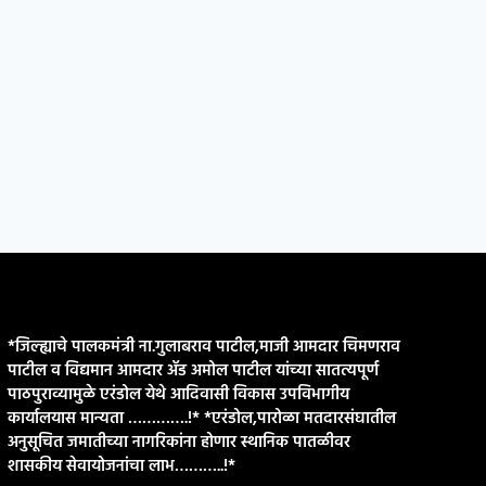
*जिल्ह्याचे पालकमंत्री ना.गुलाबराव पाटील,माजी आमदार चिमणराव
पाटील व विद्यमान आमदार ॲड अमोल पाटील यांच्या सातत्यपूर्ण
पाठपुराव्यामुळे एरंडोल येथे आदिवासी विकास उपविभागीय
कार्यालयास मान्यता ………….!* *एरंडोल,पारोळा मतदारसंघातील
अनुसूचित जमातीच्या नागरिकांना होणार स्थानिक पातळीवर
शासकीय सेवायोजनांचा लाभ………..!*