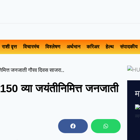
राशी वृत्त
विचारमंच
विश्लेषण
अर्थभान
करिअर
हेल्थ
संपादकीय
तीनिमित्त जनजाती गौरव दिवस साजरा..
्या 150 व्या जयंतीनिमित्त जनजाती
म