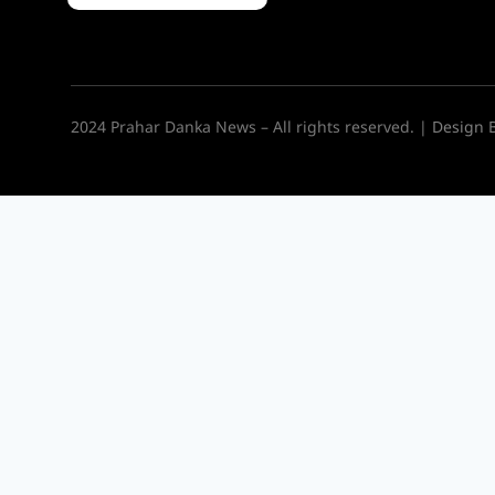
2024 Prahar Danka News – All rights reserved. |
Design 
होम
महाराष्ट्र
ट्रेंडिंग
सत्ताकारण
देश-विदेश
मनोरंजन