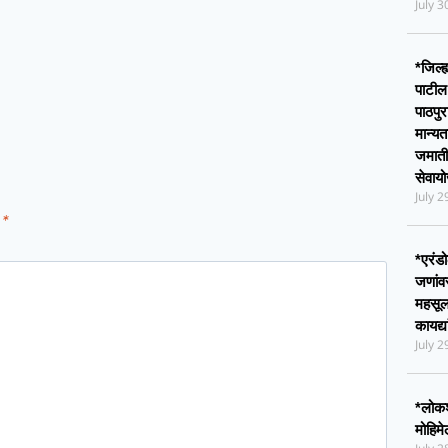
July 
*जिल्
पाटील
पाठपुर
मान्य
जमाती
सेवा
July 
d
*
*एरंड
जणांव
महसूल
कायद्
July 
*लोकश
मोहिम