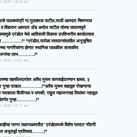
30, 2026
8:36 pm
ह्याचे पालकमंत्री ना.गुलाबराव पाटील,माजी आमदार चिमणराव
 व विद्यमान आमदार ॲड अमोल पाटील यांच्या सातत्यपूर्ण
ाव्यामुळे एरंडोल येथे आदिवासी विकास उपविभागीय कार्यालयास
ता ………….!* *एरंडोल,पारोळा मतदारसंघातील अनुसूचित
च्या नागरिकांना होणार स्थानिक पातळीवर शासकीय
योजनांचा लाभ………..!*
29, 2026
9:21 am
ोलच्या तहसीलदारांवर अवैध मुरूम कारवाईदरम्यान हल्ला, ३
र गुन्हा दाखल…………..!*​अवैध मुरूम वाहतूक रोखणाऱ्या
 पथकाला शिवीगाळ व धमकी; राहुल महाजनसह तिघांवर महसूल
यांतर्गत गुन्हा………….!*
29, 2026
9:17 am
ाहीचा जागर तळागाळापर्यंत!’ एरंडोलमध्ये विशेष मतदार नोंदणी
ेला अभूतपूर्व प्रतिसाद……..!*