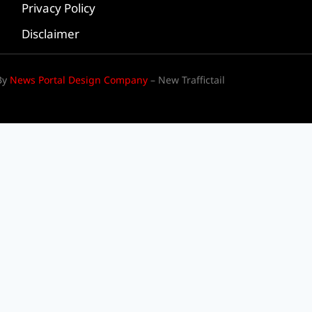
Privacy Policy
Disclaimer
By
News Portal Design Company
– New Traffictail