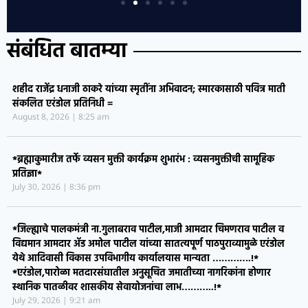
ये
…
अन
संबंधित बातम्या
प
शहीद राजेंद्र धनाजी ठाकरे यांच्या स्मृतींना अभिवादन; स्मारकासाठी पवित्र माती
संकलित एरंडोल प्रतिनिधी =
August 8, 2026
8:25 am
*ब्रह्माकुमारीज तर्फे व्यसन मुक्ती कार्यक्रम शुभारंभ : व्यसनमुक्तीची सामूहिक
प्रतिज्ञा*
July 30, 2026
8:36 pm
*जिल्ह्याचे पालकमंत्री ना.गुलाबराव पाटील,माजी आमदार चिमणराव पाटील व
विद्यमान आमदार ॲड अमोल पाटील यांच्या सातत्यपूर्ण पाठपुराव्यामुळे एरंडोल
येथे आदिवासी विकास उपविभागीय कार्यालयास मान्यता ………….!*
*एरंडोल,पारोळा मतदारसंघातील अनुसूचित जमातीच्या नागरिकांना होणार
स्थानिक पातळीवर शासकीय सेवायोजनांचा लाभ………..!*
July 29, 2026
9:21 am