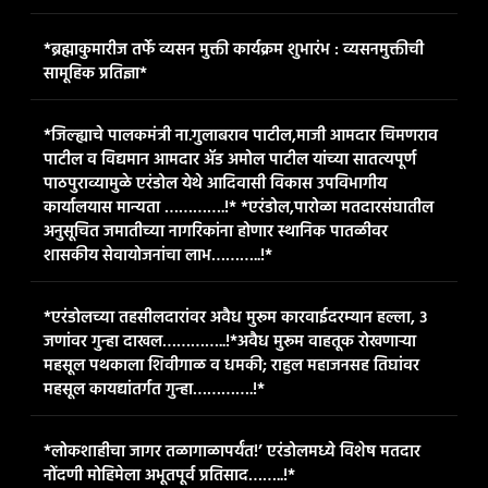
*ब्रह्माकुमारीज तर्फे व्यसन मुक्ती कार्यक्रम शुभारंभ : व्यसनमुक्तीची
सामूहिक प्रतिज्ञा*
*जिल्ह्याचे पालकमंत्री ना.गुलाबराव पाटील,माजी आमदार चिमणराव
पाटील व विद्यमान आमदार ॲड अमोल पाटील यांच्या सातत्यपूर्ण
पाठपुराव्यामुळे एरंडोल येथे आदिवासी विकास उपविभागीय
कार्यालयास मान्यता ………….!* *एरंडोल,पारोळा मतदारसंघातील
अनुसूचित जमातीच्या नागरिकांना होणार स्थानिक पातळीवर
शासकीय सेवायोजनांचा लाभ………..!*
*एरंडोलच्या तहसीलदारांवर अवैध मुरूम कारवाईदरम्यान हल्ला, ३
जणांवर गुन्हा दाखल…………..!*​अवैध मुरूम वाहतूक रोखणाऱ्या
महसूल पथकाला शिवीगाळ व धमकी; राहुल महाजनसह तिघांवर
महसूल कायद्यांतर्गत गुन्हा………….!*
*लोकशाहीचा जागर तळागाळापर्यंत!’ एरंडोलमध्ये विशेष मतदार
नोंदणी मोहिमेला अभूतपूर्व प्रतिसाद……..!*