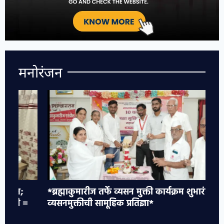
मनोरंजन
*ब्रह्माकुमारीज तर्फे व्यसन मुक्ती कार्यक्रम शुभारंभ :
*ज
व्यसनमुक्तीची सामूहिक प्रतिज्ञा*
आ
अम