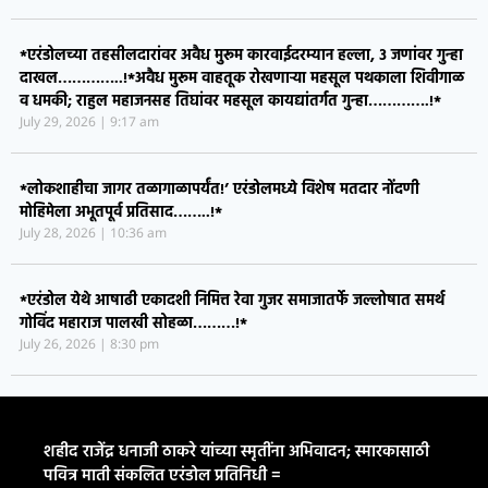
*एरंडोलच्या तहसीलदारांवर अवैध मुरूम कारवाईदरम्यान हल्ला, ३ जणांवर गुन्हा
दाखल…………..!*​अवैध मुरूम वाहतूक रोखणाऱ्या महसूल पथकाला शिवीगाळ
व धमकी; राहुल महाजनसह तिघांवर महसूल कायद्यांतर्गत गुन्हा………….!*
July 29, 2026
9:17 am
*लोकशाहीचा जागर तळागाळापर्यंत!’ एरंडोलमध्ये विशेष मतदार नोंदणी
मोहिमेला अभूतपूर्व प्रतिसाद……..!*
July 28, 2026
10:36 am
*एरंडोल येथे आषाढी एकादशी निमित्त रेवा गुजर समाजातर्फे जल्लोषात समर्थ
गोविंद महाराज पालखी सोहळा………!*
July 26, 2026
8:30 pm
शहीद राजेंद्र धनाजी ठाकरे यांच्या स्मृतींना अभिवादन; स्मारकासाठी
पवित्र माती संकलित एरंडोल प्रतिनिधी =