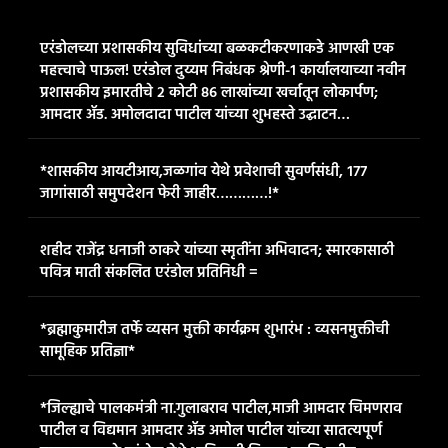
एरंडोलच्या प्रशासकीय सुविधांच्या बळकटीकरणाकडे आणखी एक
महत्त्वाचे पाऊल! एरंडोल दुय्यम निबंधक श्रेणी-१ कार्यालयाच्या नवीन
प्रशासकीय इमारतीचे २ कोटी ८६ लाखांच्या खर्चातून लोकार्पण;
आमदार ॲड. अमोलदादा पाटील यांच्या शुभहस्ते उद्घाटन…
*शासकीय आयटीआय,जळगांव येथे प्रवेशाची सुवर्णसंधी, १७७
जागांसाठी समुपदेशन फेरी जाहीर…………!*
शहीद राजेंद्र धनाजी ठाकरे यांच्या स्मृतींना अभिवादन; स्मारकासाठी
पवित्र माती संकलित एरंडोल प्रतिनिधी =
*ब्रह्माकुमारीज तर्फे व्यसन मुक्ती कार्यक्रम शुभारंभ : व्यसनमुक्तीची
सामूहिक प्रतिज्ञा*
*जिल्ह्याचे पालकमंत्री ना.गुलाबराव पाटील,माजी आमदार चिमणराव
पाटील व विद्यमान आमदार ॲड अमोल पाटील यांच्या सातत्यपूर्ण