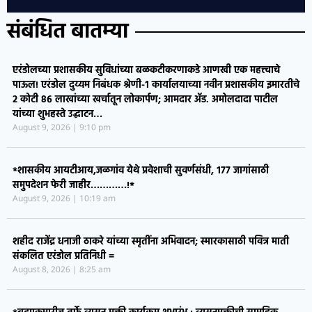
संबंधित बातम्या
एरंडोलच्या प्रशासकीय सुविधांच्या बळकटीकरणाकडे आणखी एक महत्त्वाचे
पाऊल! एरंडोल दुय्यम निबंधक श्रेणी-१ कार्यालयाच्या नवीन प्रशासकीय इमारतीचे
२ कोटी ८६ लाखांच्या खर्चातून लोकार्पण; आमदार ॲड. अमोलदादा पाटील
यांच्या शुभहस्ते उद्घाटन…
August 9, 2026
9:10 pm
*शासकीय आयटीआय,जळगांव येथे प्रवेशाची सुवर्णसंधी, १७७ जागांसाठी
समुपदेशन फेरी जाहीर…………!*
August 9, 2026
10:19 am
शहीद राजेंद्र धनाजी ठाकरे यांच्या स्मृतींना अभिवादन; स्मारकासाठी पवित्र माती
संकलित एरंडोल प्रतिनिधी =
August 8, 2026
8:25 am