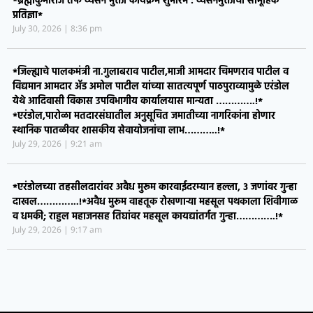
*ब्रह्माकुमारीज तर्फे व्यसन मुक्ती कार्यक्रम शुभारंभ : व्यसनमुक्तीची सामूहिक
प्रतिज्ञा*
July 30, 2026
8:36 pm
*जिल्ह्याचे पालकमंत्री ना.गुलाबराव पाटील,माजी आमदार चिमणराव पाटील व
विद्यमान आमदार ॲड अमोल पाटील यांच्या सातत्यपूर्ण पाठपुराव्यामुळे एरंडोल
येथे आदिवासी विकास उपविभागीय कार्यालयास मान्यता ………….!*
*एरंडोल,पारोळा मतदारसंघातील अनुसूचित जमातीच्या नागरिकांना होणार
स्थानिक पातळीवर शासकीय सेवायोजनांचा लाभ………..!*
July 29, 2026
9:21 am
*एरंडोलच्या तहसीलदारांवर अवैध मुरूम कारवाईदरम्यान हल्ला, ३ जणांवर गुन्हा
दाखल…………..!*​अवैध मुरूम वाहतूक रोखणाऱ्या महसूल पथकाला शिवीगाळ
व धमकी; राहुल महाजनसह तिघांवर महसूल कायद्यांतर्गत गुन्हा………….!*
July 29, 2026
9:17 am