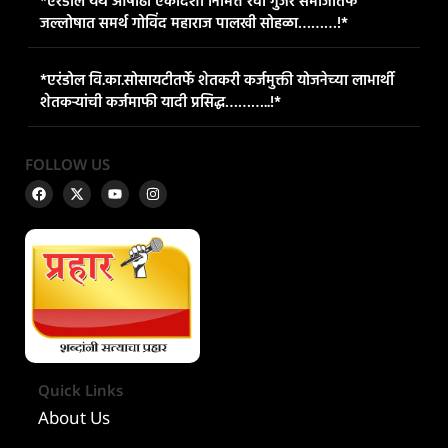
*एरंडोल येथे आषाढी एकादशी निमित्त रेवा गुजर समाजातर्फे
जल्लोषात समर्थ गोविंद महाराज पालखी सोहळा………!*
*एरंडोल वि.का.सोसायटीतर्फे शेतकरी कर्जमुक्ती योजनेच्या लाभार्थी
शेतकऱ्यांची कर्जमाफी यादी प्रसिद्ध………..!*
FOLLOW US
Quick Links
About Us