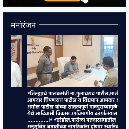
मनोरंजन
*जिल्ह्याचे पालकमंत्री ना.गुलाबराव पाटील,माजी
*ए
आमदार चिमणराव पाटील व विद्यमान आमदार ॲड
हल
अमोल पाटील यांच्या सातत्यपूर्ण पाठपुराव्यामुळे एरंडोल
वा
येथे आदिवासी विकास उपविभागीय कार्यालयास मान्यता
धम
………….!* *एरंडोल,पारोळा मतदारसंघातील
ग
अनुसूचित जमातीच्या नागरिकांना होणार स्थानिक