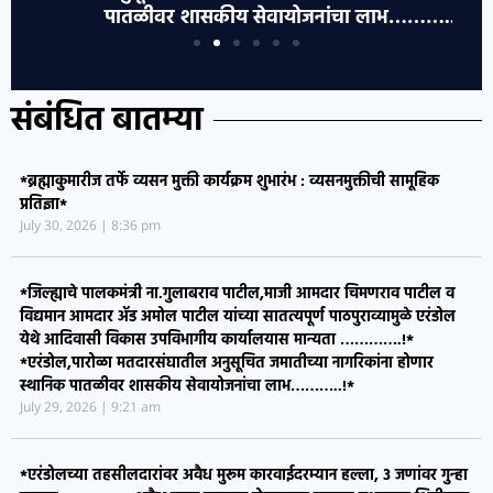
पातळीवर शासकीय सेवायोजनांचा लाभ………..!*
संबंधित बातम्या
*ब्रह्माकुमारीज तर्फे व्यसन मुक्ती कार्यक्रम शुभारंभ : व्यसनमुक्तीची सामूहिक
प्रतिज्ञा*
July 30, 2026
8:36 pm
*जिल्ह्याचे पालकमंत्री ना.गुलाबराव पाटील,माजी आमदार चिमणराव पाटील व
विद्यमान आमदार ॲड अमोल पाटील यांच्या सातत्यपूर्ण पाठपुराव्यामुळे एरंडोल
येथे आदिवासी विकास उपविभागीय कार्यालयास मान्यता ………….!*
*एरंडोल,पारोळा मतदारसंघातील अनुसूचित जमातीच्या नागरिकांना होणार
स्थानिक पातळीवर शासकीय सेवायोजनांचा लाभ………..!*
July 29, 2026
9:21 am