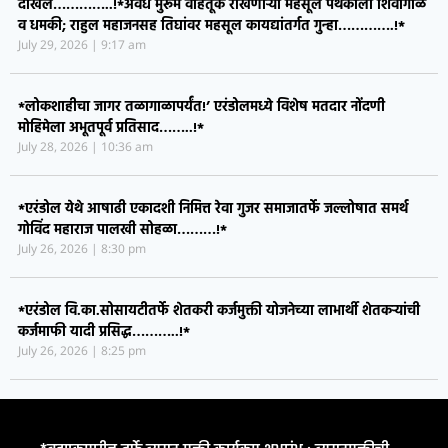
*एरंडोलच्या तहसीलदारांवर अवैध मुरूम कारवाईदरम्यान हल्ला, ३ जणांवर गुन्हा
दाखल…………..!*​अवैध मुरूम वाहतूक रोखणाऱ्या महसूल पथकाला शिवीगाळ
व धमकी; राहुल महाजनसह तिघांवर महसूल कायद्यांतर्गत गुन्हा………….!*
July 29, 2026
9:17 am
*लोकशाहीचा जागर तळागाळापर्यंत!’ एरंडोलमध्ये विशेष मतदार नोंदणी
मोहिमेला अभूतपूर्व प्रतिसाद……..!*
July 28, 2026
10:36 am
*एरंडोल येथे आषाढी एकादशी निमित्त रेवा गुजर समाजातर्फे जल्लोषात समर्थ
गोविंद महाराज पालखी सोहळा………!*
July 26, 2026
8:30 pm
*एरंडोल वि.का.सोसायटीतर्फे शेतकरी कर्जमुक्ती योजनेच्या लाभार्थी शेतकऱ्यांची
कर्जमाफी यादी प्रसिद्ध………..!*
July 26, 2026
8:25 pm